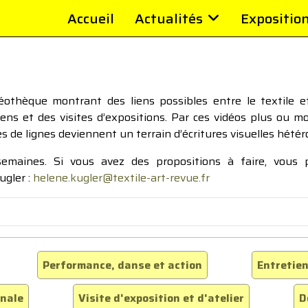
Accueil
Actualités
Expositio
thèque montrant des liens possibles entre le textile et 
tiens et des visites d’expositions. Par ces vidéos plus ou 
pes de lignes deviennent un terrain d’écritures visuelles hétér
 semaines. Si vous avez des propositions à faire, vous
ugler :
helene.kugler@textile-art-revue.fr
Performance, danse et action
Entretien
inale
Visite d'exposition et d'atelier
D