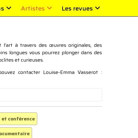
ns
Artistes
Les revues
l’art à travers des œuvres originales, des
moins longues vous pourrez plonger dans des
oclites et curieuses.
 pouvez contacter Louise-Emma Vasserot :
 et conférence
ocumentaire