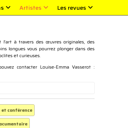
ns
Artistes
Les revues
l’art à travers des œuvres originales, des
moins longues vous pourrez plonger dans des
oclites et curieuses.
 pouvez contacter Louise-Emma Vasserot :
 et conférence
ocumentaire