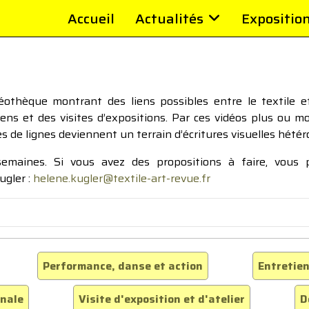
Accueil
Actualités
Expositio
thèque montrant des liens possibles entre le textile et 
tiens et des visites d’expositions. Par ces vidéos plus ou 
pes de lignes deviennent un terrain d’écritures visuelles hétér
 semaines. Si vous avez des propositions à faire, vous
ugler :
helene.kugler@textile-art-revue.fr
Performance, danse et action
Entretien
inale
Visite d'exposition et d'atelier
D