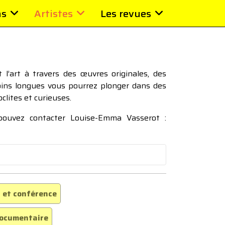
ns
Artistes
Les revues
l’art à travers des œuvres originales, des
moins longues vous pourrez plonger dans des
oclites et curieuses.
 pouvez contacter Louise-Emma Vasserot :
 et conférence
ocumentaire