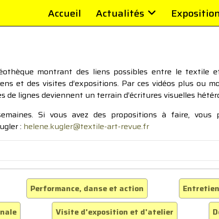
Accueil
Actualités
Expositio
thèque montrant des liens possibles entre le textile et 
tiens et des visites d’expositions. Par ces vidéos plus ou 
pes de lignes deviennent un terrain d’écritures visuelles hétér
 semaines. Si vous avez des propositions à faire, vous
ugler :
helene.kugler@textile-art-revue.fr
Performance, danse et action
Entretien
inale
Visite d'exposition et d'atelier
D