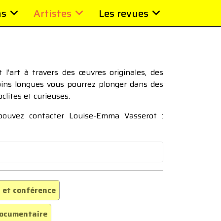
ns
Artistes
Les revues
l’art à travers des œuvres originales, des
moins longues vous pourrez plonger dans des
oclites et curieuses.
 pouvez contacter Louise-Emma Vasserot :
 et conférence
ocumentaire