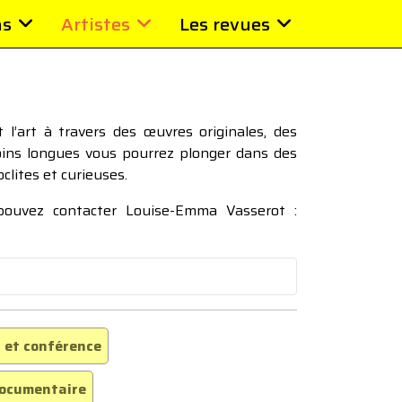
ns
Artistes
Les revues
l’art à travers des œuvres originales, des
moins longues vous pourrez plonger dans des
oclites et curieuses.
 pouvez contacter Louise-Emma Vasserot :
 et conférence
ocumentaire