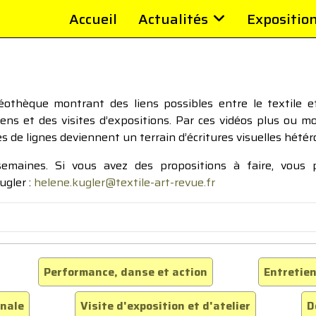
Accueil
Actualités
Expositio
thèque montrant des liens possibles entre le textile et 
tiens et des visites d’expositions. Par ces vidéos plus ou 
pes de lignes deviennent un terrain d’écritures visuelles hétér
 semaines. Si vous avez des propositions à faire, vous
ugler :
helene.kugler@textile-art-revue.fr
Performance, danse et action
Entretien
inale
Visite d'exposition et d'atelier
D