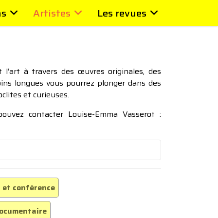
ns
Artistes
Les revues
l’art à travers des œuvres originales, des
moins longues vous pourrez plonger dans des
oclites et curieuses.
 pouvez contacter Louise-Emma Vasserot :
 et conférence
ocumentaire