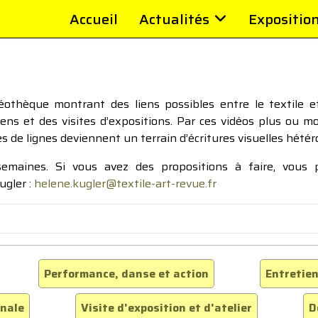
Accueil
Actualités
Expositio
thèque montrant des liens possibles entre le textile et 
tiens et des visites d’expositions. Par ces vidéos plus ou 
pes de lignes deviennent un terrain d’écritures visuelles hétér
 semaines. Si vous avez des propositions à faire, vous
ugler :
helene.kugler@textile-art-revue.fr
Performance, danse et action
Entretien
inale
Visite d'exposition et d'atelier
D