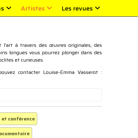
ns
Artistes
Les revues
l’art à travers des œuvres originales, des
moins longues vous pourrez plonger dans des
oclites et curieuses.
 pouvez contacter Louise-Emma Vasserot :
 et conférence
ocumentaire