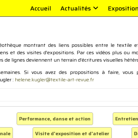
Accueil
Actualités
Expositio
thèque montrant des liens possibles entre le textile et 
tiens et des visites d’expositions. Par ces vidéos plus ou 
pes de lignes deviennent un terrain d’écritures visuelles hétér
 semaines. Si vous avez des propositions à faire, vous
ugler :
helene.kugler@textile-art-revue.fr
Performance, danse et action
Entretien
inale
Visite d'exposition et d'atelier
D