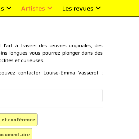
ns
Artistes
Les revues
l’art à travers des œuvres originales, des
moins longues vous pourrez plonger dans des
oclites et curieuses.
 pouvez contacter Louise-Emma Vasserot :
 et conférence
ocumentaire