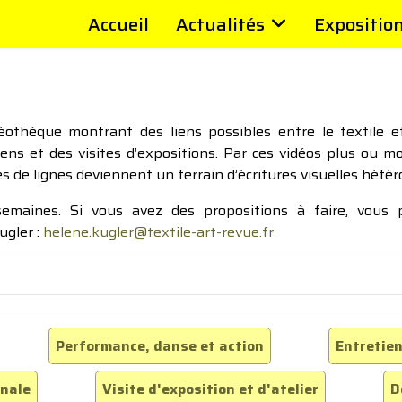
Accueil
Actualités
Expositio
thèque montrant des liens possibles entre le textile et 
tiens et des visites d’expositions. Par ces vidéos plus ou 
pes de lignes deviennent un terrain d’écritures visuelles hétér
 semaines. Si vous avez des propositions à faire, vous
ugler :
helene.kugler@textile-art-revue.fr
Performance, danse et action
Entretien
inale
Visite d'exposition et d'atelier
D