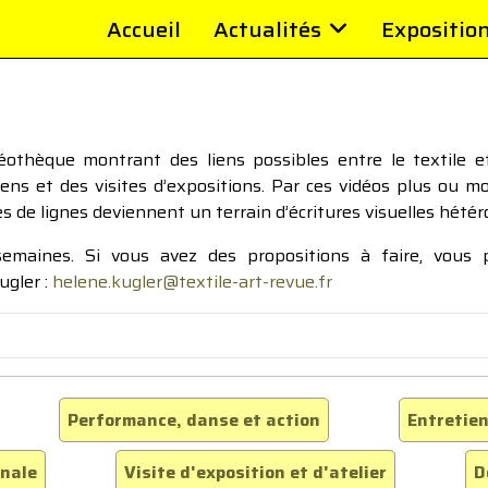
Accueil
Actualités
Expositio
thèque montrant des liens possibles entre le textile et 
tiens et des visites d’expositions. Par ces vidéos plus ou 
pes de lignes deviennent un terrain d’écritures visuelles hétér
 semaines. Si vous avez des propositions à faire, vous
ugler :
helene.kugler@textile-art-revue.fr
Performance, danse et action
Entretien
inale
Visite d'exposition et d'atelier
D