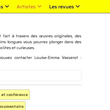
ns
Artistes
Les revues
l’art à travers des œuvres originales, des
moins longues vous pourrez plonger dans des
oclites et curieuses.
 pouvez contacter Louise-Emma Vasserot :
 et conférence
ocumentaire