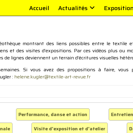
Accueil
Actualités
Expositio
thèque montrant des liens possibles entre le textile et 
tiens et des visites d’expositions. Par ces vidéos plus ou 
pes de lignes deviennent un terrain d’écritures visuelles hétér
 semaines. Si vous avez des propositions à faire, vous
ugler :
helene.kugler@textile-art-revue.fr
Performance, danse et action
Entretien
inale
Visite d'exposition et d'atelier
D