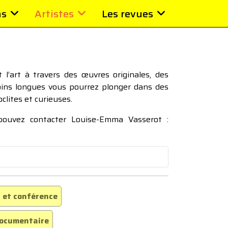
ns
Artistes
Les revues
l’art à travers des œuvres originales, des
moins longues vous pourrez plonger dans des
oclites et curieuses.
 pouvez contacter Louise-Emma Vasserot :
 et conférence
ocumentaire