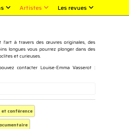
ns
Artistes
Les revues
l’art à travers des œuvres originales, des
moins longues vous pourrez plonger dans des
oclites et curieuses.
 pouvez contacter Louise-Emma Vasserot :
 et conférence
ocumentaire