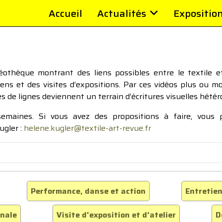
Accueil
Actualités
Expositio
thèque montrant des liens possibles entre le textile et 
tiens et des visites d’expositions. Par ces vidéos plus ou 
pes de lignes deviennent un terrain d’écritures visuelles hétér
 semaines. Si vous avez des propositions à faire, vous
ugler :
helene.kugler@textile-art-revue.fr
Performance, danse et action
Entretien
inale
Visite d'exposition et d'atelier
D