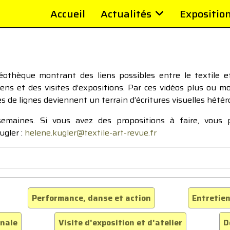
Accueil
Actualités
Expositio
thèque montrant des liens possibles entre le textile et 
tiens et des visites d’expositions. Par ces vidéos plus ou 
pes de lignes deviennent un terrain d’écritures visuelles hétér
 semaines. Si vous avez des propositions à faire, vous
ugler :
helene.kugler@textile-art-revue.fr
Performance, danse et action
Entretien
inale
Visite d'exposition et d'atelier
D