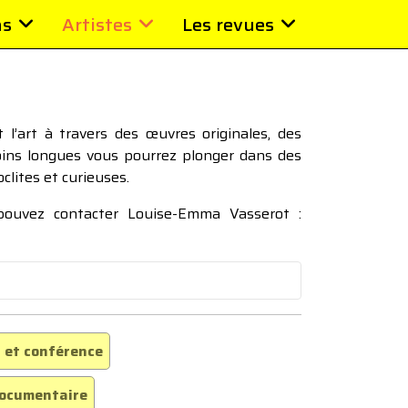
ns
Artistes
Les revues
l’art à travers des œuvres originales, des
moins longues vous pourrez plonger dans des
oclites et curieuses.
 pouvez contacter Louise-Emma Vasserot :
 et conférence
ocumentaire