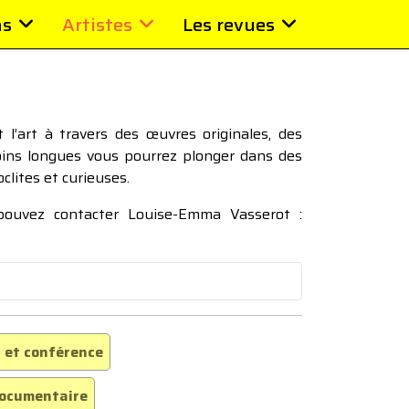
ns
Artistes
Les revues
l’art à travers des œuvres originales, des
moins longues vous pourrez plonger dans des
oclites et curieuses.
 pouvez contacter Louise-Emma Vasserot :
 et conférence
ocumentaire