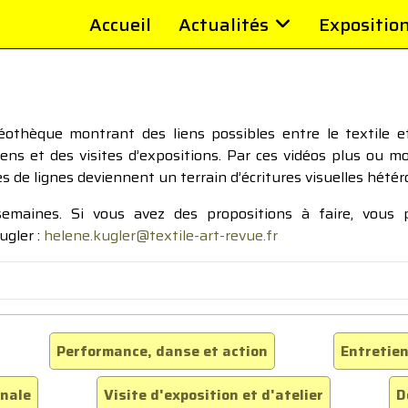
Accueil
Actualités
Expositio
thèque montrant des liens possibles entre le textile et 
tiens et des visites d’expositions. Par ces vidéos plus ou 
pes de lignes deviennent un terrain d’écritures visuelles hétér
 semaines. Si vous avez des propositions à faire, vous
ugler :
helene.kugler@textile-art-revue.fr
Performance, danse et action
Entretien
inale
Visite d'exposition et d'atelier
D