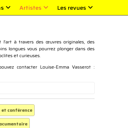
ns
Artistes
Les revues
l’art à travers des œuvres originales, des
moins longues vous pourrez plonger dans des
oclites et curieuses.
 pouvez contacter Louise-Emma Vasserot :
 et conférence
ocumentaire