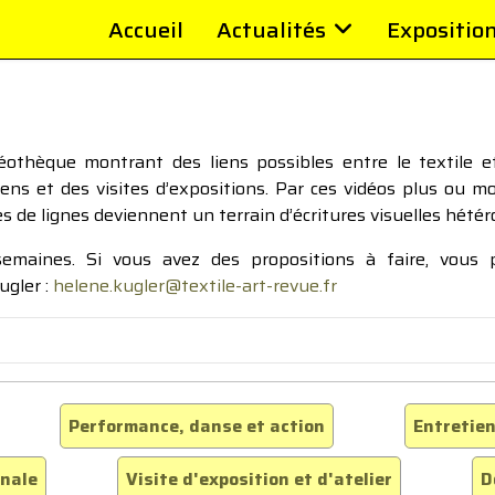
Accueil
Actualités
Expositio
thèque montrant des liens possibles entre le textile et 
tiens et des visites d’expositions. Par ces vidéos plus ou 
pes de lignes deviennent un terrain d’écritures visuelles hétér
 semaines. Si vous avez des propositions à faire, vous
ugler :
helene.kugler@textile-art-revue.fr
Performance, danse et action
Entretien
inale
Visite d'exposition et d'atelier
D