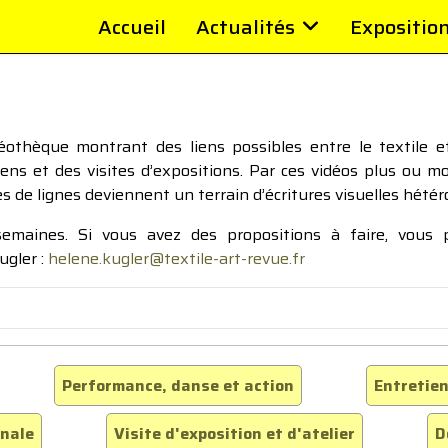
Accueil
Actualités
Expositio
thèque montrant des liens possibles entre le textile et 
tiens et des visites d’expositions. Par ces vidéos plus ou 
pes de lignes deviennent un terrain d’écritures visuelles hétér
 semaines. Si vous avez des propositions à faire, vous
ugler :
helene.kugler@textile-art-revue.fr
Performance, danse et action
Entretien
inale
Visite d'exposition et d'atelier
D