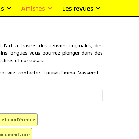
ns
Artistes
Les revues
l’art à travers des œuvres originales, des
moins longues vous pourrez plonger dans des
oclites et curieuses.
 pouvez contacter Louise-Emma Vasserot :
 et conférence
ocumentaire