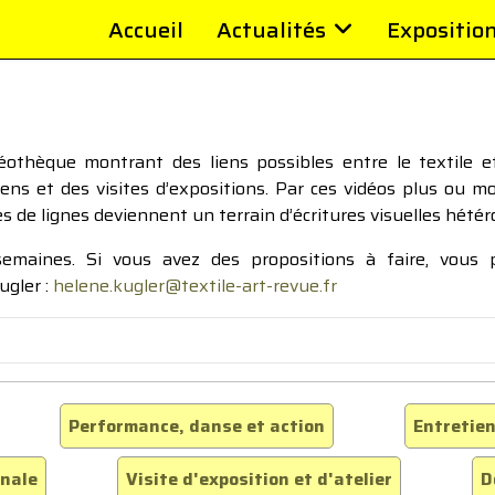
Accueil
Actualités
Expositio
thèque montrant des liens possibles entre le textile et 
tiens et des visites d’expositions. Par ces vidéos plus ou 
pes de lignes deviennent un terrain d’écritures visuelles hétér
 semaines. Si vous avez des propositions à faire, vous
ugler :
helene.kugler@textile-art-revue.fr
Performance, danse et action
Entretien
inale
Visite d'exposition et d'atelier
D