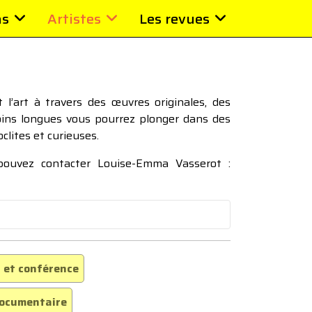
ns
Artistes
Les revues
l’art à travers des œuvres originales, des
moins longues vous pourrez plonger dans des
oclites et curieuses.
 pouvez contacter Louise-Emma Vasserot :
 et conférence
ocumentaire