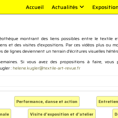
Accueil
Actualités
Expositio
thèque montrant des liens possibles entre le textile et 
tiens et des visites d’expositions. Par ces vidéos plus ou 
pes de lignes deviennent un terrain d’écritures visuelles hétér
 semaines. Si vous avez des propositions à faire, vous
ugler :
helene.kugler@textile-art-revue.fr
Performance, danse et action
Entretien
inale
Visite d'exposition et d'atelier
D