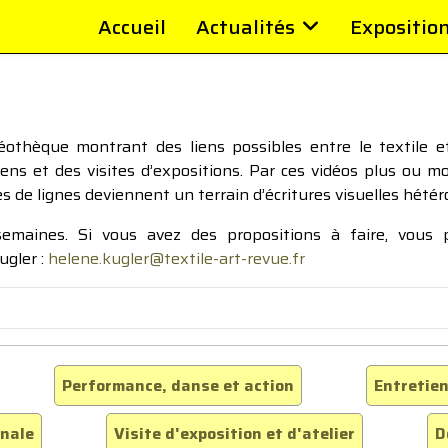
Accueil
Actualités
Expositio
thèque montrant des liens possibles entre le textile et 
tiens et des visites d’expositions. Par ces vidéos plus ou 
pes de lignes deviennent un terrain d’écritures visuelles hétér
 semaines. Si vous avez des propositions à faire, vous
ugler :
helene.kugler@textile-art-revue.fr
Performance, danse et action
Entretien
inale
Visite d'exposition et d'atelier
D