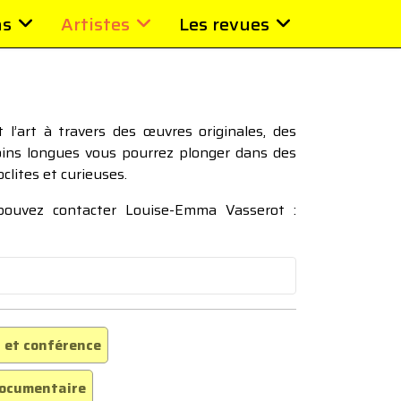
ns
Artistes
Les revues
l’art à travers des œuvres originales, des
moins longues vous pourrez plonger dans des
oclites et curieuses.
 pouvez contacter Louise-Emma Vasserot :
 et conférence
ocumentaire