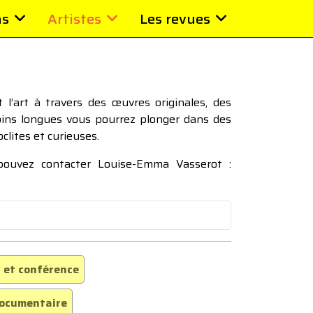
ns
Artistes
Les revues
l’art à travers des œuvres originales, des
moins longues vous pourrez plonger dans des
oclites et curieuses.
 pouvez contacter Louise-Emma Vasserot :
 et conférence
ocumentaire