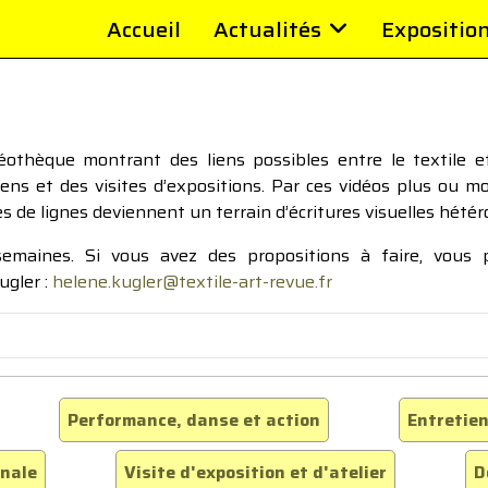
Accueil
Actualités
Expositio
thèque montrant des liens possibles entre le textile et 
tiens et des visites d’expositions. Par ces vidéos plus ou 
pes de lignes deviennent un terrain d’écritures visuelles hétér
 semaines. Si vous avez des propositions à faire, vous
ugler :
helene.kugler@textile-art-revue.fr
Performance, danse et action
Entretien
inale
Visite d'exposition et d'atelier
D