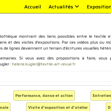
Accueil
Actualités
Expositio
thèque montrant des liens possibles entre le textile et 
tiens et des visites d’expositions. Par ces vidéos plus ou 
pes de lignes deviennent un terrain d’écritures visuelles hétér
 semaines. Si vous avez des propositions à faire, vous
ugler :
helene.kugler@textile-art-revue.fr
Performance, danse et action
Entretien
inale
Visite d'exposition et d'atelier
D