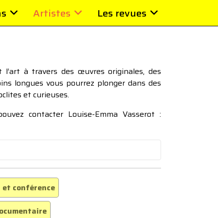
ns
Artistes
Les revues
l’art à travers des œuvres originales, des
moins longues vous pourrez plonger dans des
oclites et curieuses.
 pouvez contacter Louise-Emma Vasserot :
 et conférence
ocumentaire