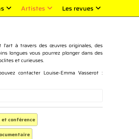
ns
Artistes
Les revues
l’art à travers des œuvres originales, des
moins longues vous pourrez plonger dans des
oclites et curieuses.
 pouvez contacter Louise-Emma Vasserot :
 et conférence
ocumentaire