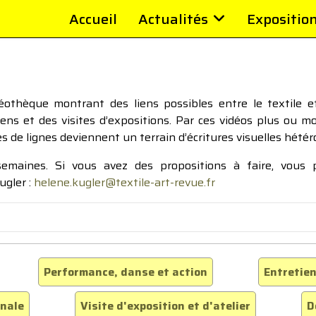
Accueil
Actualités
Expositio
thèque montrant des liens possibles entre le textile et 
tiens et des visites d’expositions. Par ces vidéos plus ou 
pes de lignes deviennent un terrain d’écritures visuelles hétér
 semaines. Si vous avez des propositions à faire, vous
ugler :
helene.kugler@textile-art-revue.fr
Performance, danse et action
Entretien
inale
Visite d'exposition et d'atelier
D