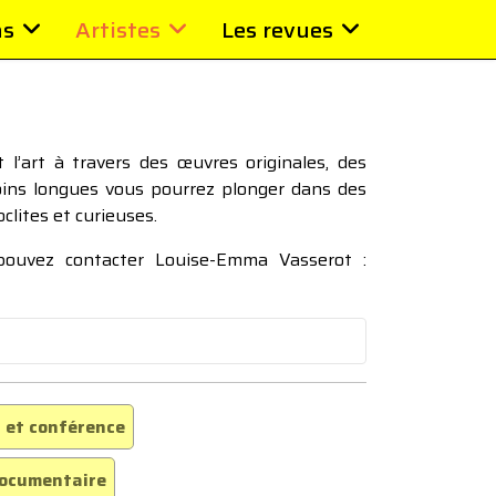
ns
Artistes
Les revues
l’art à travers des œuvres originales, des
moins longues vous pourrez plonger dans des
oclites et curieuses.
 pouvez contacter Louise-Emma Vasserot :
 et conférence
ocumentaire