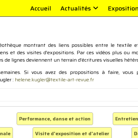
Accueil
Actualités
Expositio
thèque montrant des liens possibles entre le textile et 
tiens et des visites d’expositions. Par ces vidéos plus ou 
pes de lignes deviennent un terrain d’écritures visuelles hétér
 semaines. Si vous avez des propositions à faire, vous
ugler :
helene.kugler@textile-art-revue.fr
Performance, danse et action
Entretien
inale
Visite d'exposition et d'atelier
D