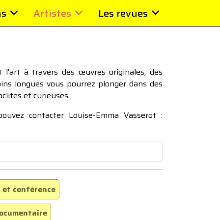
ns
Artistes
Les revues
l’art à travers des œuvres originales, des
moins longues vous pourrez plonger dans des
oclites et curieuses.
 pouvez contacter Louise-Emma Vasserot :
 et conférence
ocumentaire