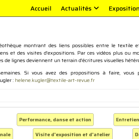
Accueil
Actualités
Expositio
thèque montrant des liens possibles entre le textile et 
tiens et des visites d’expositions. Par ces vidéos plus ou 
pes de lignes deviennent un terrain d’écritures visuelles hétér
 semaines. Si vous avez des propositions à faire, vous
ugler :
helene.kugler@textile-art-revue.fr
Performance, danse et action
Entretien
inale
Visite d'exposition et d'atelier
D