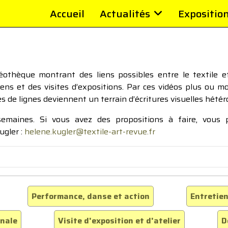
Accueil
Actualités
Expositio
thèque montrant des liens possibles entre le textile et 
tiens et des visites d’expositions. Par ces vidéos plus ou 
pes de lignes deviennent un terrain d’écritures visuelles hétér
 semaines. Si vous avez des propositions à faire, vous
ugler :
helene.kugler@textile-art-revue.fr
Performance, danse et action
Entretien
inale
Visite d'exposition et d'atelier
D