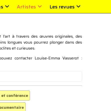
ns
Artistes
Les revues
l’art à travers des œuvres originales, des
moins longues vous pourrez plonger dans des
oclites et curieuses.
 pouvez contacter Louise-Emma Vasserot :
 et conférence
ocumentaire