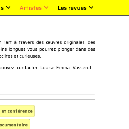
ns
Artistes
Les revues
l’art à travers des œuvres originales, des
moins longues vous pourrez plonger dans des
oclites et curieuses.
 pouvez contacter Louise-Emma Vasserot :
 et conférence
ocumentaire