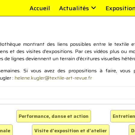
Accueil
Actualités
Expositio
thèque montrant des liens possibles entre le textile et 
tiens et des visites d’expositions. Par ces vidéos plus ou 
pes de lignes deviennent un terrain d’écritures visuelles hétér
 semaines. Si vous avez des propositions à faire, vous
ugler :
helene.kugler@textile-art-revue.fr
Performance, danse et action
Entretien
inale
Visite d'exposition et d'atelier
D