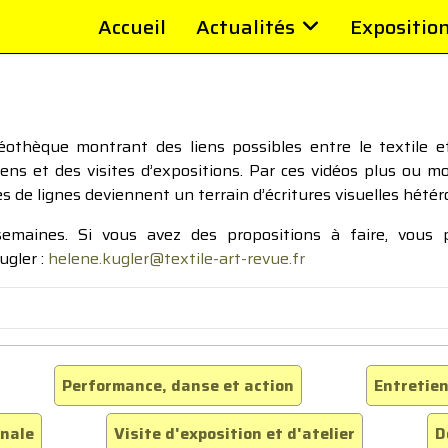
Accueil
Actualités
Expositio
thèque montrant des liens possibles entre le textile et 
tiens et des visites d’expositions. Par ces vidéos plus ou 
pes de lignes deviennent un terrain d’écritures visuelles hétér
 semaines. Si vous avez des propositions à faire, vous
ugler :
helene.kugler@textile-art-revue.fr
Performance, danse et action
Entretien
inale
Visite d'exposition et d'atelier
D