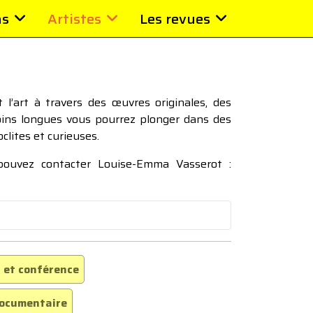
ns
Artistes
Les revues
l’art à travers des œuvres originales, des
moins longues vous pourrez plonger dans des
oclites et curieuses.
 pouvez contacter Louise-Emma Vasserot :
 et conférence
ocumentaire