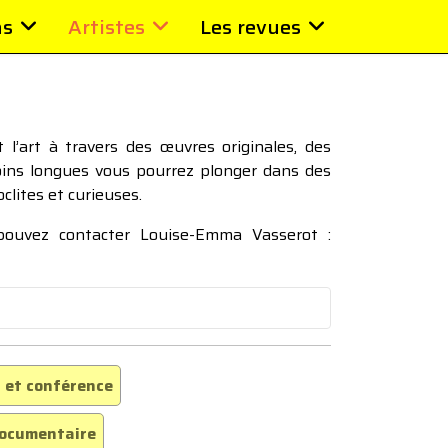
ns
Artistes
Les revues
l’art à travers des œuvres originales, des
moins longues vous pourrez plonger dans des
oclites et curieuses.
 pouvez contacter Louise-Emma Vasserot :
 et conférence
ocumentaire