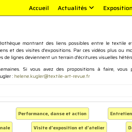
Accueil
Actualités
Expositio
thèque montrant des liens possibles entre le textile et 
tiens et des visites d’expositions. Par ces vidéos plus ou 
pes de lignes deviennent un terrain d’écritures visuelles hétér
 semaines. Si vous avez des propositions à faire, vous
ugler :
helene.kugler@textile-art-revue.fr
Performance, danse et action
Entretien
inale
Visite d'exposition et d'atelier
D