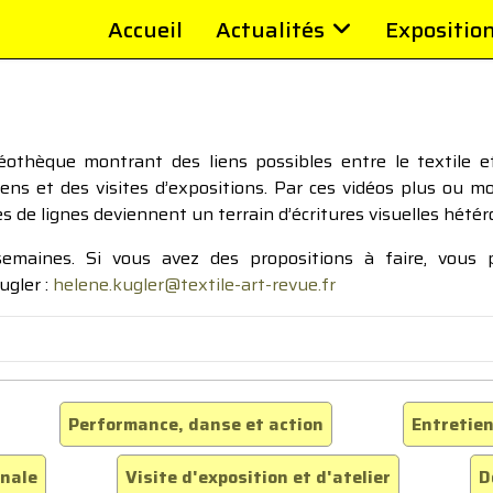
Accueil
Actualités
Expositio
thèque montrant des liens possibles entre le textile et 
tiens et des visites d’expositions. Par ces vidéos plus ou 
pes de lignes deviennent un terrain d’écritures visuelles hétér
 semaines. Si vous avez des propositions à faire, vous
ugler :
helene.kugler@textile-art-revue.fr
Performance, danse et action
Entretien
inale
Visite d'exposition et d'atelier
D