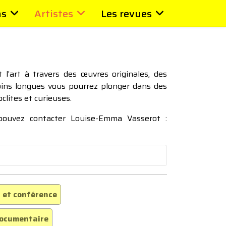
ns
Artistes
Les revues
l’art à travers des œuvres originales, des
moins longues vous pourrez plonger dans des
oclites et curieuses.
 pouvez contacter Louise-Emma Vasserot :
 et conférence
ocumentaire