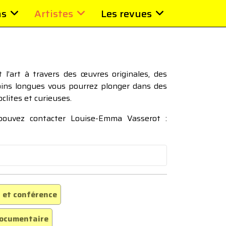
ns
Artistes
Les revues
l’art à travers des œuvres originales, des
moins longues vous pourrez plonger dans des
oclites et curieuses.
 pouvez contacter Louise-Emma Vasserot :
 et conférence
ocumentaire