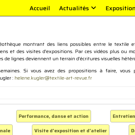
Accueil
Actualités
Expositio
thèque montrant des liens possibles entre le textile et 
tiens et des visites d’expositions. Par ces vidéos plus ou 
pes de lignes deviennent un terrain d’écritures visuelles hétér
 semaines. Si vous avez des propositions à faire, vous
ugler :
helene.kugler@textile-art-revue.fr
Performance, danse et action
Entretien
inale
Visite d'exposition et d'atelier
D