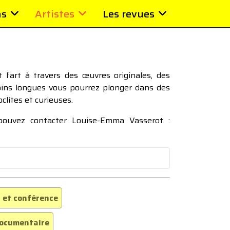
ns
Artistes
Les revues
l’art à travers des œuvres originales, des
moins longues vous pourrez plonger dans des
oclites et curieuses.
 pouvez contacter Louise-Emma Vasserot :
 et conférence
ocumentaire