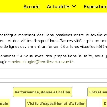
Accueil
Actualités
Expositio
thèque montrant des liens possibles entre le textile et 
tiens et des visites d’expositions. Par ces vidéos plus ou 
pes de lignes deviennent un terrain d’écritures visuelles hétér
 semaines. Si vous avez des propositions à faire, vous
ugler :
helene.kugler@textile-art-revue.fr
Performance, danse et action
Entretien
inale
Visite d'exposition et d'atelier
D