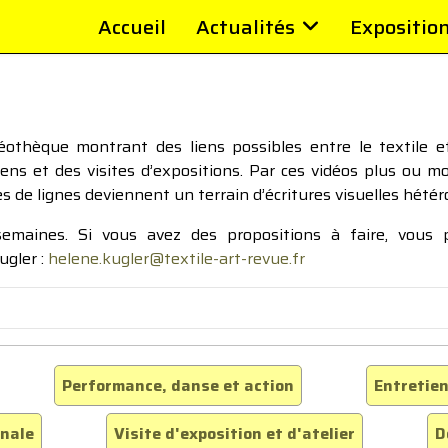
Accueil
Actualités
Expositio
thèque montrant des liens possibles entre le textile et 
tiens et des visites d’expositions. Par ces vidéos plus ou 
pes de lignes deviennent un terrain d’écritures visuelles hétér
 semaines. Si vous avez des propositions à faire, vous
ugler :
helene.kugler@textile-art-revue.fr
Performance, danse et action
Entretien
inale
Visite d'exposition et d'atelier
D