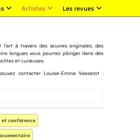
ns
Artistes
Les revues
l’art à travers des œuvres originales, des
moins longues vous pourrez plonger dans des
oclites et curieuses.
 pouvez contacter Louise-Emma Vasserot :
 et conférence
ocumentaire