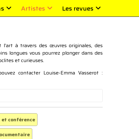
ns
Artistes
Les revues
l’art à travers des œuvres originales, des
moins longues vous pourrez plonger dans des
oclites et curieuses.
 pouvez contacter Louise-Emma Vasserot :
 et conférence
ocumentaire