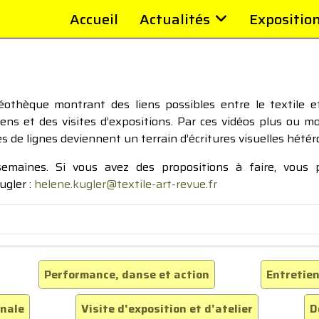
Accueil
Actualités
Expositio
thèque montrant des liens possibles entre le textile et 
tiens et des visites d’expositions. Par ces vidéos plus ou 
pes de lignes deviennent un terrain d’écritures visuelles hétér
 semaines. Si vous avez des propositions à faire, vous
ugler :
helene.kugler@textile-art-revue.fr
Performance, danse et action
Entretien
inale
Visite d'exposition et d'atelier
D