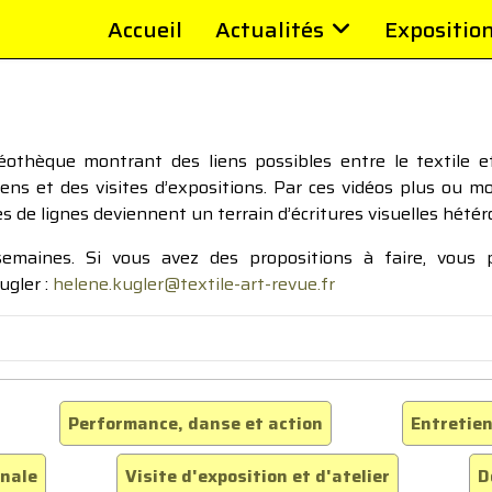
Accueil
Actualités
Expositio
thèque montrant des liens possibles entre le textile et 
tiens et des visites d’expositions. Par ces vidéos plus ou 
pes de lignes deviennent un terrain d’écritures visuelles hétér
 semaines. Si vous avez des propositions à faire, vous
ugler :
helene.kugler@textile-art-revue.fr
Performance, danse et action
Entretien
inale
Visite d'exposition et d'atelier
D