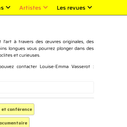
ns
Artistes
Les revues
l’art à travers des œuvres originales, des
moins longues vous pourrez plonger dans des
oclites et curieuses.
 pouvez contacter Louise-Emma Vasserot :
 et conférence
ocumentaire