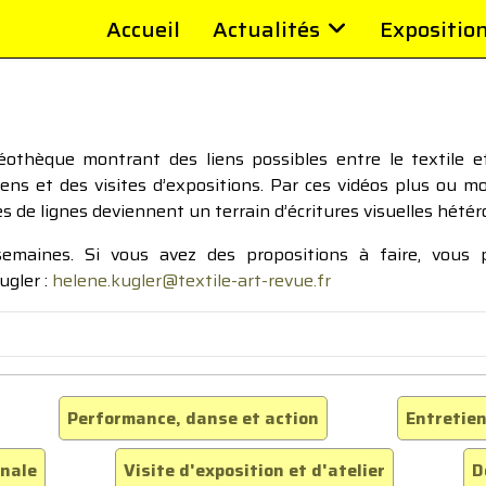
Accueil
Actualités
Expositio
thèque montrant des liens possibles entre le textile et 
tiens et des visites d’expositions. Par ces vidéos plus ou 
pes de lignes deviennent un terrain d’écritures visuelles hétér
 semaines. Si vous avez des propositions à faire, vous
ugler :
helene.kugler@textile-art-revue.fr
Performance, danse et action
Entretien
inale
Visite d'exposition et d'atelier
D