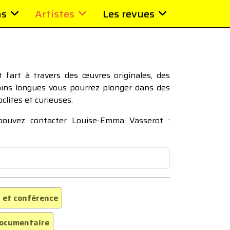
ns
Artistes
Les revues
l’art à travers des œuvres originales, des
moins longues vous pourrez plonger dans des
oclites et curieuses.
 pouvez contacter Louise-Emma Vasserot :
 et conférence
ocumentaire