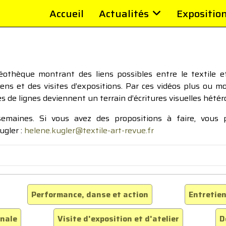
Accueil
Actualités
Expositio
thèque montrant des liens possibles entre le textile et 
tiens et des visites d’expositions. Par ces vidéos plus ou 
pes de lignes deviennent un terrain d’écritures visuelles hétér
 semaines. Si vous avez des propositions à faire, vous
ugler :
helene.kugler@textile-art-revue.fr
Performance, danse et action
Entretien
inale
Visite d'exposition et d'atelier
D