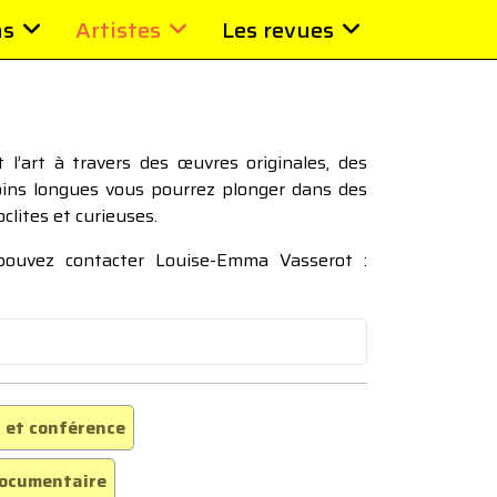
ns
Artistes
Les revues
l’art à travers des œuvres originales, des
moins longues vous pourrez plonger dans des
oclites et curieuses.
 pouvez contacter Louise-Emma Vasserot :
 et conférence
ocumentaire