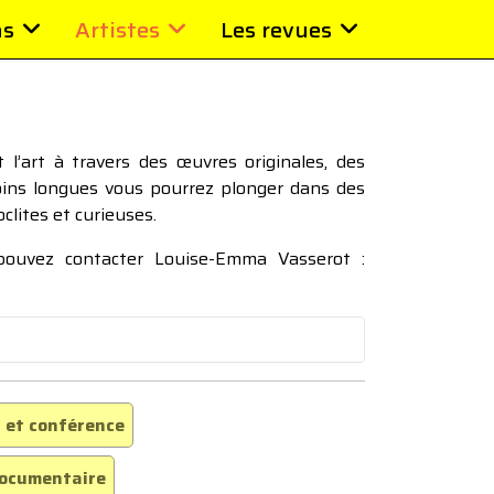
ns
Artistes
Les revues
l’art à travers des œuvres originales, des
moins longues vous pourrez plonger dans des
oclites et curieuses.
 pouvez contacter Louise-Emma Vasserot :
 et conférence
ocumentaire