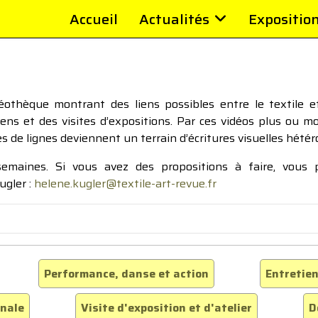
Accueil
Actualités
Expositio
thèque montrant des liens possibles entre le textile et 
tiens et des visites d’expositions. Par ces vidéos plus ou 
pes de lignes deviennent un terrain d’écritures visuelles hétér
 semaines. Si vous avez des propositions à faire, vous
ugler :
helene.kugler@textile-art-revue.fr
Performance, danse et action
Entretien
inale
Visite d'exposition et d'atelier
D