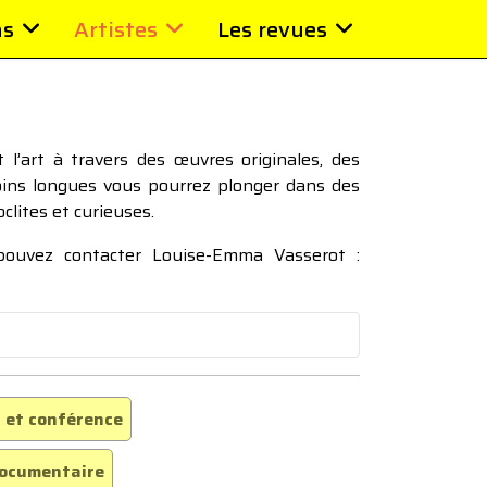
ns
Artistes
Les revues
l’art à travers des œuvres originales, des
moins longues vous pourrez plonger dans des
oclites et curieuses.
 pouvez contacter Louise-Emma Vasserot :
 et conférence
ocumentaire