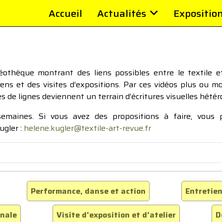
Accueil
Actualités
Expositio
thèque montrant des liens possibles entre le textile et 
tiens et des visites d’expositions. Par ces vidéos plus ou 
pes de lignes deviennent un terrain d’écritures visuelles hétér
 semaines. Si vous avez des propositions à faire, vous
ugler :
helene.kugler@textile-art-revue.fr
Performance, danse et action
Entretien
inale
Visite d'exposition et d'atelier
D