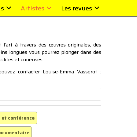
ns
Artistes
Les revues
l’art à travers des œuvres originales, des
moins longues vous pourrez plonger dans des
oclites et curieuses.
 pouvez contacter Louise-Emma Vasserot :
 et conférence
ocumentaire