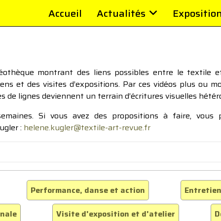
Accueil
Actualités
Expositio
thèque montrant des liens possibles entre le textile et 
tiens et des visites d’expositions. Par ces vidéos plus ou 
pes de lignes deviennent un terrain d’écritures visuelles hétér
 semaines. Si vous avez des propositions à faire, vous
ugler :
helene.kugler@textile-art-revue.fr
Performance, danse et action
Entretien
inale
Visite d'exposition et d'atelier
D