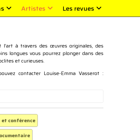
ns
Artistes
Les revues
l’art à travers des œuvres originales, des
moins longues vous pourrez plonger dans des
oclites et curieuses.
 pouvez contacter Louise-Emma Vasserot :
 et conférence
ocumentaire