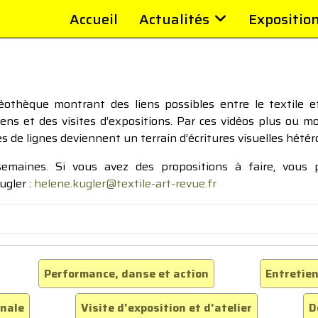
Accueil
Actualités
Expositio
thèque montrant des liens possibles entre le textile et 
tiens et des visites d’expositions. Par ces vidéos plus ou 
pes de lignes deviennent un terrain d’écritures visuelles hétér
 semaines. Si vous avez des propositions à faire, vous
ugler :
helene.kugler@textile-art-revue.fr
Performance, danse et action
Entretien
inale
Visite d'exposition et d'atelier
D