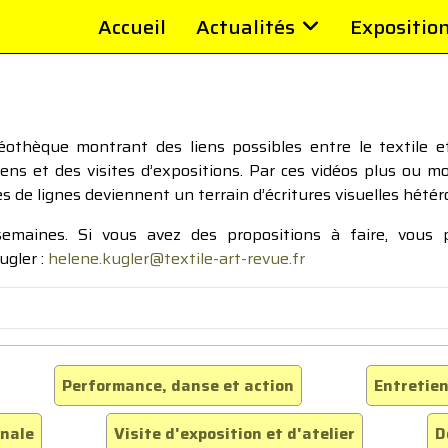
Accueil
Actualités
Expositio
thèque montrant des liens possibles entre le textile et 
tiens et des visites d’expositions. Par ces vidéos plus ou 
pes de lignes deviennent un terrain d’écritures visuelles hétér
 semaines. Si vous avez des propositions à faire, vous
ugler :
helene.kugler@textile-art-revue.fr
Performance, danse et action
Entretien
inale
Visite d'exposition et d'atelier
D