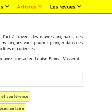
ns
Artistes
Les revues
l’art à travers des œuvres originales, des
moins longues vous pourrez plonger dans des
oclites et curieuses.
 pouvez contacter Louise-Emma Vasserot :
 et conférence
ocumentaire