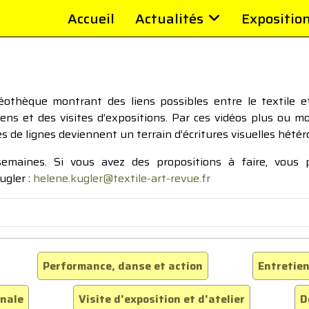
Accueil
Actualités
Expositio
thèque montrant des liens possibles entre le textile et 
tiens et des visites d’expositions. Par ces vidéos plus ou 
pes de lignes deviennent un terrain d’écritures visuelles hétér
 semaines. Si vous avez des propositions à faire, vous
ugler :
helene.kugler@textile-art-revue.fr
Performance, danse et action
Entretien
inale
Visite d'exposition et d'atelier
D