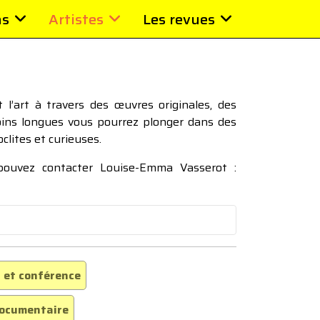
ns
Artistes
Les revues
l’art à travers des œuvres originales, des
moins longues vous pourrez plonger dans des
oclites et curieuses.
 pouvez contacter Louise-Emma Vasserot :
 et conférence
ocumentaire