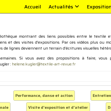
Accueil
Actualités
Expositio
thèque montrant des liens possibles entre le textile et 
tiens et des visites d’expositions. Par ces vidéos plus ou 
pes de lignes deviennent un terrain d’écritures visuelles hétér
 semaines. Si vous avez des propositions à faire, vous
ugler :
helene.kugler@textile-art-revue.fr
Performance, danse et action
Entretien
inale
Visite d'exposition et d'atelier
D