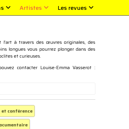
ns
Artistes
Les revues
l’art à travers des œuvres originales, des
moins longues vous pourrez plonger dans des
oclites et curieuses.
 pouvez contacter Louise-Emma Vasserot :
 et conférence
ocumentaire