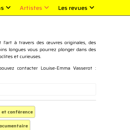
ns
Artistes
Les revues
l’art à travers des œuvres originales, des
moins longues vous pourrez plonger dans des
oclites et curieuses.
 pouvez contacter Louise-Emma Vasserot :
 et conférence
ocumentaire