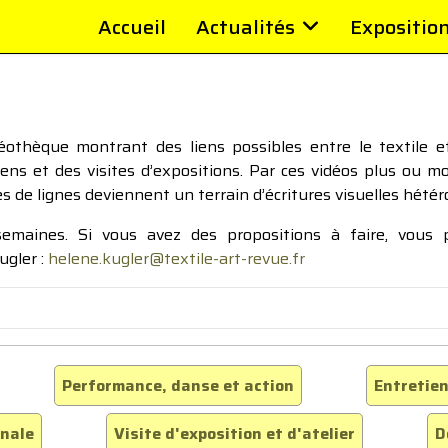
Accueil
Actualités
Expositio
thèque montrant des liens possibles entre le textile et 
tiens et des visites d’expositions. Par ces vidéos plus ou 
pes de lignes deviennent un terrain d’écritures visuelles hétér
 semaines. Si vous avez des propositions à faire, vous
ugler :
helene.kugler@textile-art-revue.fr
Performance, danse et action
Entretien
inale
Visite d'exposition et d'atelier
D