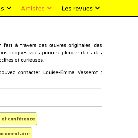
ns
Artistes
Les revues
l’art à travers des œuvres originales, des
moins longues vous pourrez plonger dans des
oclites et curieuses.
 pouvez contacter Louise-Emma Vasserot :
 et conférence
ocumentaire