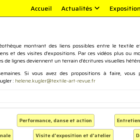
Accueil
Actualités
Expositio
thèque montrant des liens possibles entre le textile et 
tiens et des visites d’expositions. Par ces vidéos plus ou 
pes de lignes deviennent un terrain d’écritures visuelles hétér
 semaines. Si vous avez des propositions à faire, vous
ugler :
helene.kugler@textile-art-revue.fr
Performance, danse et action
Entretien
inale
Visite d'exposition et d'atelier
D