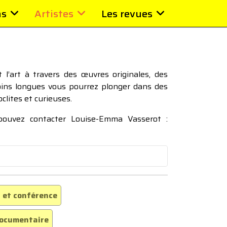
ns
Artistes
Les revues
l’art à travers des œuvres originales, des
moins longues vous pourrez plonger dans des
oclites et curieuses.
 pouvez contacter Louise-Emma Vasserot :
 et conférence
ocumentaire