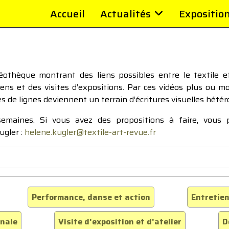
Accueil
Actualités
Expositio
thèque montrant des liens possibles entre le textile et 
tiens et des visites d’expositions. Par ces vidéos plus ou 
pes de lignes deviennent un terrain d’écritures visuelles hétér
 semaines. Si vous avez des propositions à faire, vous
ugler :
helene.kugler@textile-art-revue.fr
Performance, danse et action
Entretien
inale
Visite d'exposition et d'atelier
D