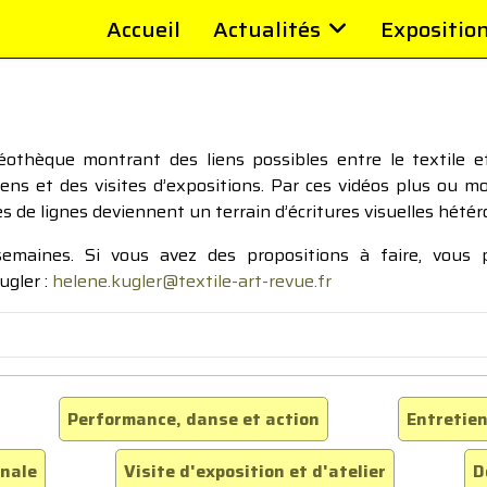
Accueil
Actualités
Expositio
thèque montrant des liens possibles entre le textile et 
tiens et des visites d’expositions. Par ces vidéos plus ou 
pes de lignes deviennent un terrain d’écritures visuelles hétér
 semaines. Si vous avez des propositions à faire, vous
ugler :
helene.kugler@textile-art-revue.fr
Performance, danse et action
Entretien
inale
Visite d'exposition et d'atelier
D