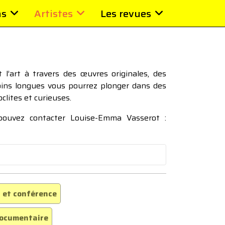
ns
Artistes
Les revues
l’art à travers des œuvres originales, des
moins longues vous pourrez plonger dans des
oclites et curieuses.
 pouvez contacter Louise-Emma Vasserot :
 et conférence
ocumentaire