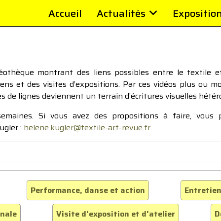
Accueil
Actualités
Expositio
thèque montrant des liens possibles entre le textile et 
tiens et des visites d’expositions. Par ces vidéos plus ou 
pes de lignes deviennent un terrain d’écritures visuelles hétér
 semaines. Si vous avez des propositions à faire, vous
ugler :
helene.kugler@textile-art-revue.fr
Performance, danse et action
Entretien
inale
Visite d'exposition et d'atelier
D