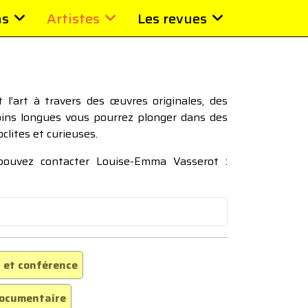
ns
Artistes
Les revues
l’art à travers des œuvres originales, des
moins longues vous pourrez plonger dans des
oclites et curieuses.
 pouvez contacter Louise-Emma Vasserot :
 et conférence
ocumentaire