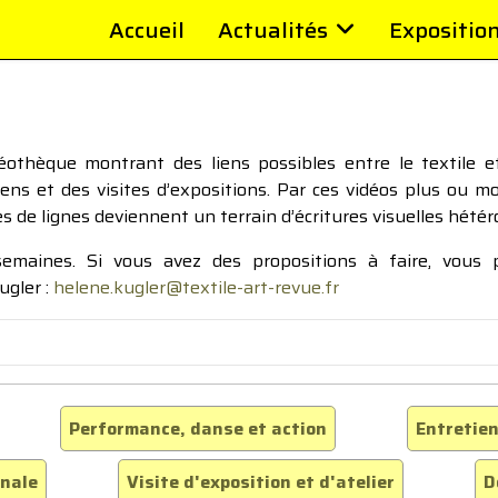
Accueil
Actualités
Expositio
thèque montrant des liens possibles entre le textile et 
tiens et des visites d’expositions. Par ces vidéos plus ou 
pes de lignes deviennent un terrain d’écritures visuelles hétér
 semaines. Si vous avez des propositions à faire, vous
ugler :
helene.kugler@textile-art-revue.fr
Performance, danse et action
Entretien
inale
Visite d'exposition et d'atelier
D