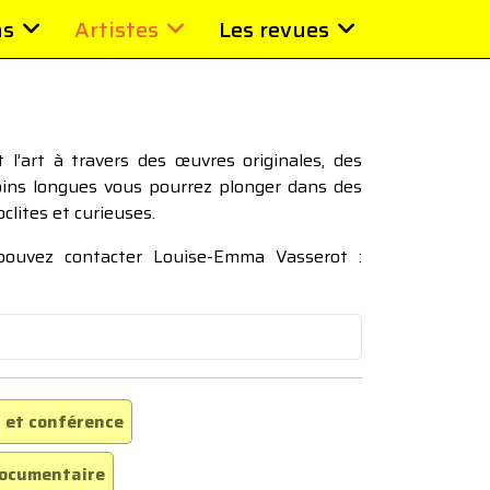
ns
Artistes
Les revues
l’art à travers des œuvres originales, des
moins longues vous pourrez plonger dans des
oclites et curieuses.
 pouvez contacter Louise-Emma Vasserot :
 et conférence
ocumentaire