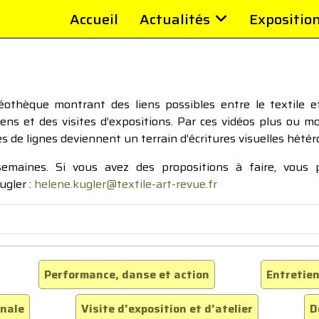
Accueil
Actualités
Expositio
thèque montrant des liens possibles entre le textile et 
tiens et des visites d’expositions. Par ces vidéos plus ou 
pes de lignes deviennent un terrain d’écritures visuelles hétér
 semaines. Si vous avez des propositions à faire, vous
ugler :
helene.kugler@textile-art-revue.fr
Performance, danse et action
Entretien
inale
Visite d'exposition et d'atelier
D