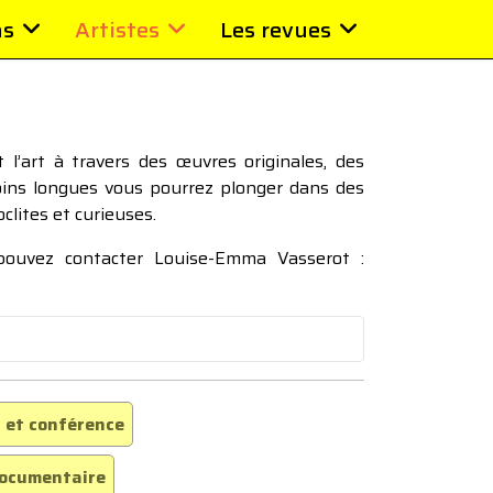
ns
Artistes
Les revues
l’art à travers des œuvres originales, des
moins longues vous pourrez plonger dans des
oclites et curieuses.
 pouvez contacter Louise-Emma Vasserot :
 et conférence
ocumentaire