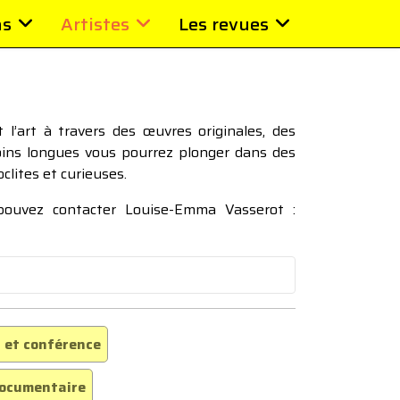
ns
Artistes
Les revues
l’art à travers des œuvres originales, des
moins longues vous pourrez plonger dans des
oclites et curieuses.
 pouvez contacter Louise-Emma Vasserot :
 et conférence
ocumentaire