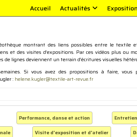
Accueil
Actualités
Expositio
thèque montrant des liens possibles entre le textile et 
tiens et des visites d’expositions. Par ces vidéos plus ou 
pes de lignes deviennent un terrain d’écritures visuelles hétér
 semaines. Si vous avez des propositions à faire, vous
ugler :
helene.kugler@textile-art-revue.fr
Performance, danse et action
Entretien
inale
Visite d'exposition et d'atelier
D